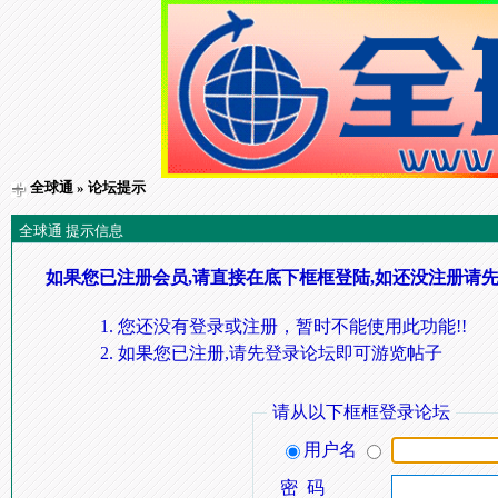
全球通
» 论坛提示
全球通 提示信息
如果您已注册会员,请直接在底下框框登陆,如还没注册请先
您还没有登录或注册，暂时不能使用此功能!!
如果您已注册,请先登录论坛即可游览帖子
请从以下框框登录论坛
用户名
密 码