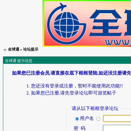
全球通
» 论坛提示
全球通 提示信息
如果您已注册会员,请直接在底下框框登陆,如还没注册请先
您还没有登录或注册，暂时不能使用此功能!!
如果您已注册,请先登录论坛即可游览帖子
请从以下框框登录论坛
用户名
密 码